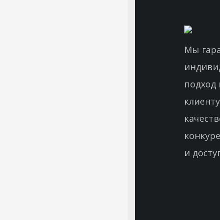
Мы гар
индиви
подход 
клиенту
качеств
конкур
и досту