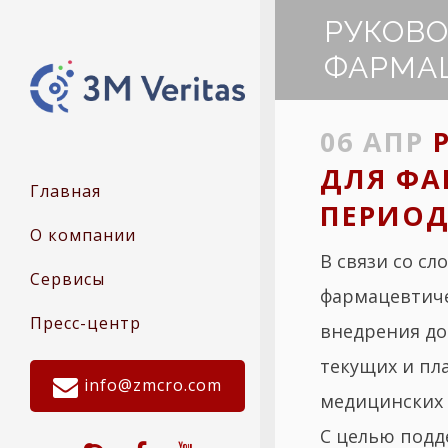
РУКОВО
ФАРМАЦ
06 АПР
Р
ДЛЯ ФА
Главная
ПЕРИОД
О компании
В связи со с
Сервисы
фармацевтиче
Пресс-центр
внедрения до
текущих и пл
info@zmcro.com
медицинских 
С целью подд