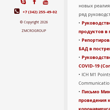
новых реалия
+7 (342) 255-49-02
ряд руководст
© Copyright 2026
•
Руководств
ZMCROGROUP
продуктов в 
•
Репортиров
БАД в постре
•
Руководство
COVID-19 (Co
• ICH M1 Poin
Communication
•
Письмо Мини
проведения 
коронавируса